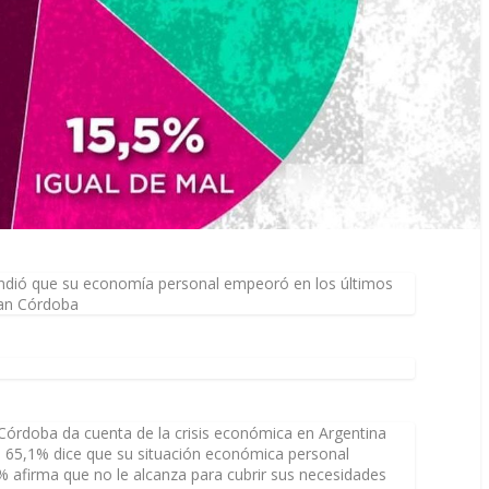
ndió que su economía personal empeoró en los últimos
ban Córdoba
 Córdoba da cuenta de la crisis económica en Argentina
 el 65,1% dice que su situación económica personal
% afirma que no le alcanza para cubrir sus necesidades