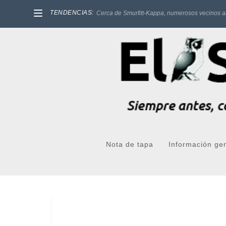
TENDENCIAS:
Cerca de Smurfitt-Kappa, numerosos vecinos a
Nota de tapa
Información ge