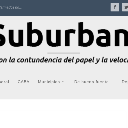
larmados po...
neral
CABA
Municipios
De buena fuente...
De