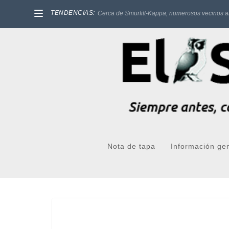
TENDENCIAS:
Cerca de Smurfitt-Kappa, numerosos vecinos a
Nota de tapa
Información ge