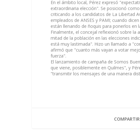
En el ámbito local, Pérez expresó "expectat
extraordinaria elección". Se posicionó como 
criticando a los candidatos de La Libertad 
empleados de ANSES y PAMI; cuando dicen qu
están llenando de ñoquis para ponerlos en la
Finalmente, el concejal reflexionó sobre la a
mitad de la población en las elecciones indic
está muy lastimada". Hizo un llamado a "con
afirmó que "cuanto más vayan a votar mejo
fuerza".
El lanzamiento de campaña de Somos Buenos
que viene, posiblemente en Quilmes", y Pére
"transmitir los mensajes de una manera disti
COMPARTIR