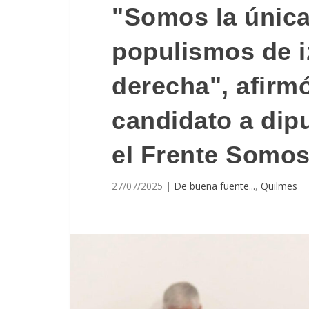
"Somos la única 
populismos de i
derecha", afirm
candidato a dip
el Frente Somo
27/07/2025
|
De buena fuente...
,
Quilmes