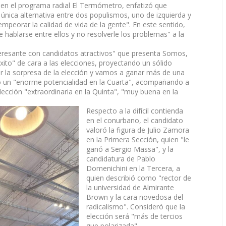
a en el programa radial El Termómetro, enfatizó que
nica alternativa entre dos populismos, uno de izquierda y
mpeorar la calidad de vida de la gente". En este sentido,
e hablarse entre ellos y no resolverle los problemas" a la
eresante con candidatos atractivos" que presenta Somos,
xito" de cara a las elecciones, proyectando un sólido
 la sorpresa de la elección y vamos a ganar más de una
do un "enorme potencialidad en la Cuarta", acompañando a
ección "extraordinaria en la Quinta", "muy buena en la
Respecto a la difícil contienda
en el conurbano, el candidato
valoró la figura de Julio Zamora
en la Primera Sección, quien "le
ganó a Sergio Massa", y la
candidatura de Pablo
Domenichini en la Tercera, a
quien describió como "rector de
la universidad de Almirante
Brown y la cara novedosa del
radicalismo". Consideró que la
elección será "más de tercios
que polarizada".