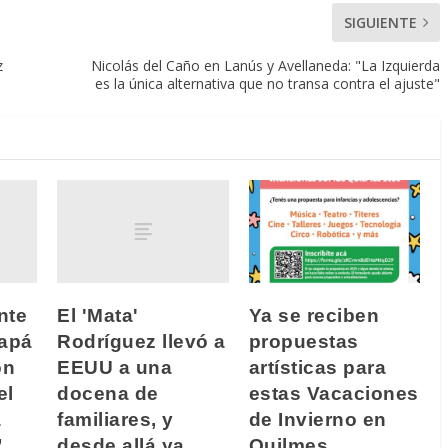
SIGUIENTE
z
Nicolás del Caño en Lanús y Avellaneda: "La Izquierda
es la única alternativa que no transa contra el ajuste"
nte
El 'Mata'
Ya se reciben
papá
Rodríguez llevó a
propuestas
on
EEUU a una
artísticas para
el
docena de
estas Vacaciones
a
familiares, y
de Invierno en
”
desde allá ya
Quilmes