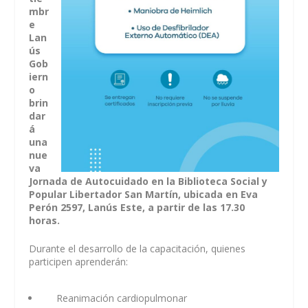
mbr
e
Lan
ús
Gob
iern
o
brin
dar
á
una
nue
va
Jornada de Autocuidado en la Biblioteca Social y
Popular Libertador San Martín, ubicada en Eva
Perón 2597, Lanús Este, a partir de las 17.30
horas.
Durante el desarrollo de la capacitación, quienes
participen aprenderán:
Reanimación cardiopulmonar