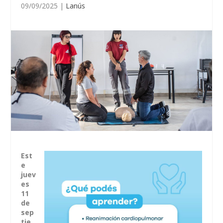
09/09/2025
|
Lanús
Est
e
juev
es
11
de
sep
tie