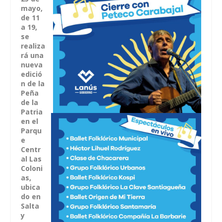
mayo,
de 11
a 19,
se
realiza
rá una
nueva
edició
n de la
Peña
de la
Patria
en el
Parqu
e
Centr
al Las
Coloni
as,
ubica
do en
Salta
y