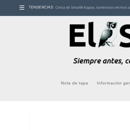
TENDENCIAS:
Cerca de Smurfitt-Kappa, numerosos vecinos a
Nota de tapa
Información ge