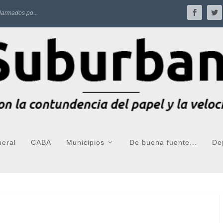
larmados po...
neral
CABA
Municipios
De buena fuente...
De