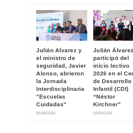
Julián Alvarez y
Julián Álvare
el ministro de
participó del
seguridad, Javier
inicio lectivo
Alonso, abrieron
2026 en el Ce
la Jornada
de Desarrollo
Interdisciplinaria
Infantil (CDI)
"Escuelas
“Néstor
Cuidadas"
Kirchner”
05/08/2026
03/03/2026