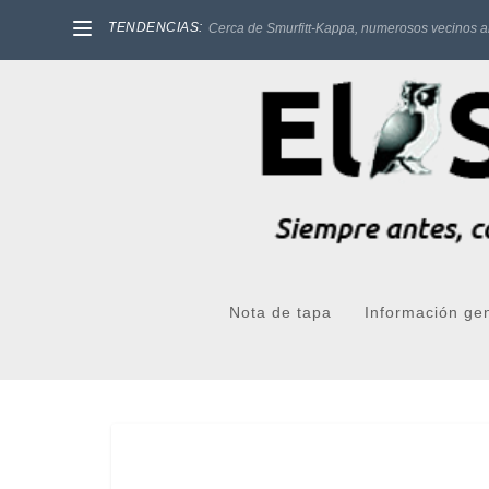
TENDENCIAS:
Cerca de Smurfitt-Kappa, numerosos vecinos a
Nota de tapa
Información ge