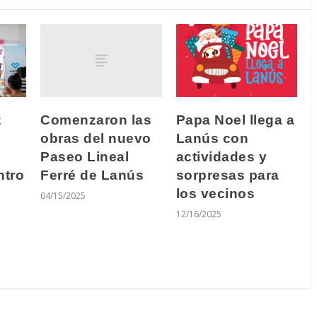
Comenzaron las
z
Papa Noel llega a
obras del nuevo
Lanús con
Paseo Lineal
actividades y
Ferré de Lanús
ntro
sorpresas para
los vecinos
04/15/2025
12/16/2025