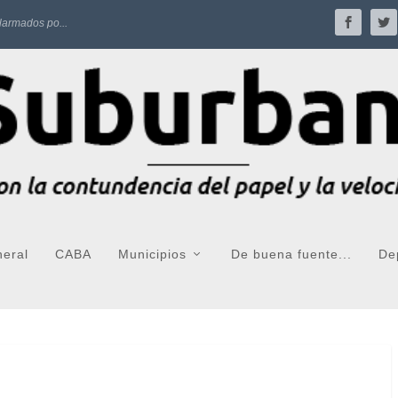
larmados po...
neral
CABA
Municipios
De buena fuente...
De