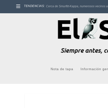
TENDENCIAS:
Cerca de Smurfitt-Kappa, numerosos vecinos a
Nota de tapa
Información ge