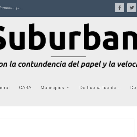
larmados po...
neral
CABA
Municipios
De buena fuente...
De