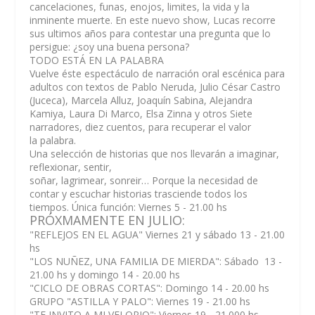
cancelaciones, funas, enojos, limites, la vida y la
inminente muerte. En este nuevo show, Lucas recorre
sus ultimos años para contestar una pregunta que lo
persigue: ¿soy una buena persona?
TODO ESTÁ EN LA PALABRA
Vuelve éste espectáculo de narración oral escénica para
adultos con textos de Pablo Neruda, Julio César Castro
(Juceca), Marcela Alluz, Joaquín Sabina, Alejandra
Kamiya, Laura Di Marco, Elsa Zinna y otros Siete
narradores, diez cuentos, para recuperar el valor
la palabra.
Una selección de historias que nos llevarán a imaginar,
reflexionar, sentir,
soñar, lagrimear, sonreir… Porque la necesidad de
contar y escuchar historias trasciende todos los
tiempos. Única función: Viernes 5 - 21.00 hs
PRÓXMAMENTE EN JULIO:
"REFLEJOS EN EL AGUA" Viernes 21 y sábado 13 - 21.00
hs
"LOS NUÑEZ, UNA FAMILIA DE MIERDA": Sábado 13 -
21.00 hs y domingo 14 - 20.00 hs
"CICLO DE OBRAS CORTAS": Domingo 14 - 20.00 hs
GRUPO "ASTILLA Y PALO": Viernes 19 - 21.00 hs
"TE INVITO A MI VELORIO": Viernes 19 - 21.000 hs