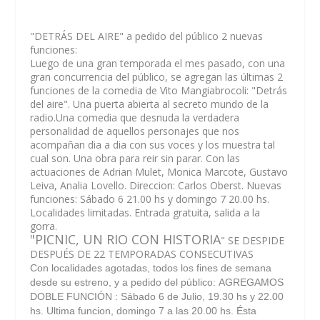
"DETRÁS DEL AIRE" a pedido del público 2 nuevas
funciones:
Luego de una gran temporada el mes pasado, con una
gran concurrencia del público, se agregan las últimas 2
funciones de la comedia de Vito Mangiabrocoli: "Detrás
del aire". Una puerta abierta al secreto mundo de la
radio.Una comedia que desnuda la verdadera
personalidad de aquellos personajes que nos
acompañan dia a dia con sus voces y los muestra tal
cual son. Una obra para reir sin parar. Con las
actuaciones de Adrian Mulet, Monica Marcote, Gustavo
Leiva, Analia Lovello. Direccion: Carlos Oberst. Nuevas
funciones: Sábado 6 21.00 hs y domingo 7 20.00 hs.
Localidades limitadas. Entrada
gratuita
, salida a la
gorra.
"PICNIC, UN RIO CON HISTORIA
" SE DESPIDE
DESPUÉS DE 22 TEMPORADAS CONSECUTIVAS
Con localidades agotadas, todos los fines de semana
desde su estreno, y a pedido del público:
AGREGAMOS
DOBLE FUNCIÓN
: Sábado 6 de Julio, 19.30 hs y 22.00
hs.
Ultima
funcion, domingo 7 a las 20.00 hs. Ésta