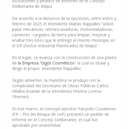
Acusaciones y pedidos de informes en el Concejo
Deliberante de Maipú
De acuerdo a la denuncia de la oposición, entre enero y
febrero de 2025 el Intendente Matías Rappallini “utilizó
palas mecánicas, retroescavadoras, motoniveladoras,
camiones cargados de tierra para limpiar, mejorar y
enaltar tres lotes que le entregó el mismo municipio en
el SIP (Sector Industrial Planificado) de Maipú”.
En el lugar, se avanza con la construcción de una planta
de
la Empresa “Gigot Cosméticos
” la cual es titular y
dirige el propio intendente Rappallini.
Según advierten, la maniobra se produjo con la
complicidad del Secretario de Obras Públicas
Carlos
Villalba
(marido de la Intendenta Interina
Lorena
Otermin
).
En ese marco, el concejal opositor
Facundo Coudannes
(FR – Pte del Bloque de UxP) presentó un pedido de
informe en el Concejo Deliberante, el cual fue
aprobado por unanimidad.