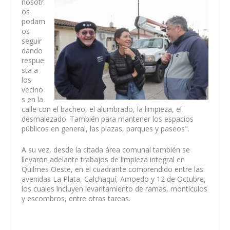
nosotr
os
podam
os
seguir
dando
respue
sta a
los
vecino
s en la
calle con el bacheo, el alumbrado, la limpieza, el
desmalezado. También para mantener los espacios
públicos en general, las plazas, parques y paseos".
A su vez, desde la citada área comunal también se
llevaron adelante trabajos de limpieza integral en
Quilmes Oeste, en el cuadrante comprendido entre las
avenidas La Plata, Calchaquí, Amoedo y 12 de Octubre,
los cuales incluyen levantamiento de ramas, montículos
y escombros, entre otras tareas.