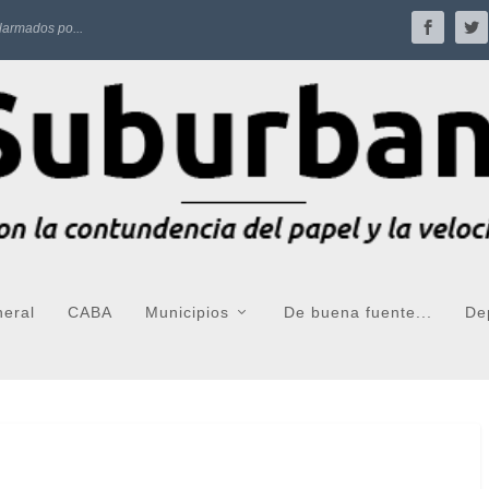
larmados po...
neral
CABA
Municipios
De buena fuente...
De