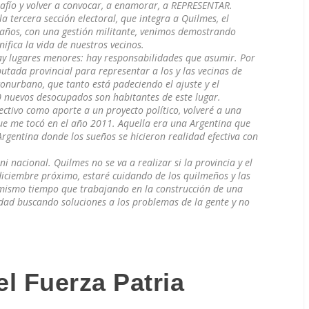
esafío y volver a convocar, a enamorar, a REPRESENTAR.
a tercera sección electoral, que integra a Quilmes, el
años, con una gestión militante, venimos demostrando
ifica la vida de nuestros vecinos.
ay lugares menores: hay responsabilidades que asumir. Por
putada provincial para representar a los y las vecinas de
onurbano, que tanto está padeciendo el ajuste y el
0 nuevos desocupados son habitantes de este lugar.
ectivo como aporte a un proyecto político, volveré a una
 que me tocó en el año 2011. Aquella era una Argentina que
rgentina donde los sueños se hicieron realidad efectiva con
ni nacional. Quilmes no se va a realizar si la provincia y el
 diciembre próximo, estaré cuidando de los quilmeños y las
l mismo tiempo que trabajando en la construcción de una
dad buscando soluciones a los problemas de la gente y no
del Fuerza Patria