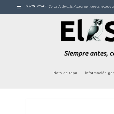
TENDENCIAS:
Cerca de Smurfitt-Kappa, numerosos vecinos a
Nota de tapa
Información ge