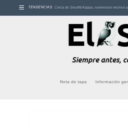
TENDENCIAS:
Cerca de Smurfitt-Kappa, numerosos vecinos a
Nota de tapa
Información ge