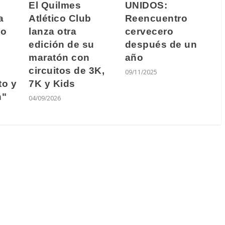
El Quilmes
UNIDOS:
a
Atlético Club
Reencuentro
mo
lanza otra
cervecero
edición de su
después de un
maratón con
año
circuitos de 3K,
09/11/2025
o y
7K y Kids
n"
04/09/2026