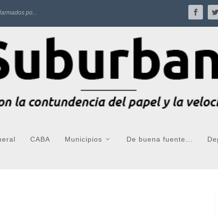
larmados po...
neral
CABA
Municipios
De buena fuente...
De