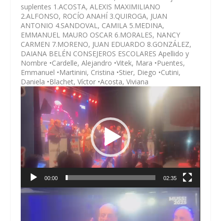
suplentes 1.ACOSTA, ALEXIS MAXIMILIANO
2.ALFONSO, ROCÍO ANAHÍ 3.QUIROGA, JUAN
ANTONIO 4.SANDOVAL, CAMILA 5.MEDINA,
EMMANUEL MAURO OSCAR 6.MORALES, NANCY
CARMEN 7.MORENO, JUAN EDUARDO 8.GONZÁLEZ,
DAIANA BELÉN CONSEJEROS ESCOLARES Apellido y
Nombre •Cardelle, Alejandro •Vitek, Mara •Puentes,
Emmanuel •Martinini, Cristina •Stier, Diego •Cutini,
Daniela •Blachet, Víctor •Acosta, Viviana
Reproductor
de
vídeo
00:00
02:35
Reproductor
de
vídeo