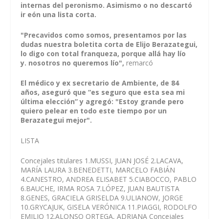
internas del peronismo. Asimismo o no descartó
ir eón una lista corta.
"Precavidos como somos, presentamos por las
dudas nuestra boletita corta de Elijo Berazategui
,
lo digo con total franqueza, porque al
lá hay lío
y. nosotros no queremos lío",
remarcó
El médico y ex secretario de Ambiente, de 84
años, aseguró que “es seguro que esta sea mi
última elección” y agregó: "Estoy grande pero
quiero pelear en todo este tiempo por un
Berazategui mejor".
LISTA
Concejales titulares 1.MUSSI, JUAN JOSÉ 2.LACAVA,
MARÍA LAURA 3.BENEDETTI, MARCELO FABIÁN
4.CANESTRO, ANDREA ELISABET 5.CIABOCCO, PABLO
6.BAUCHE, IRMA ROSA 7.LÓPEZ, JUAN BAUTISTA
8.GENES, GRACIELA GRISELDA 9.ULIANOW, JORGE
10.GRYCAJUK, GISELA VERÓNICA 11.PIAGGI, RODOLFO
EMILIO 12.ALONSO ORTEGA, ADRIANA Concejales