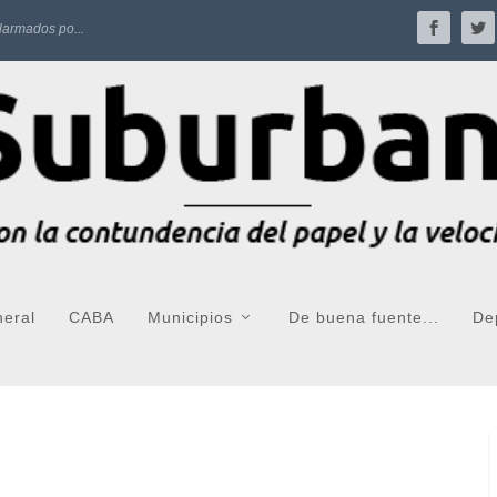
larmados po...
neral
CABA
Municipios
De buena fuente...
De