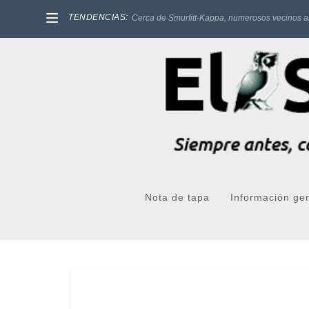
TENDENCIAS:
Cerca de Smurfitt-Kappa, numerosos vecinos a
Nota de tapa
Información ge