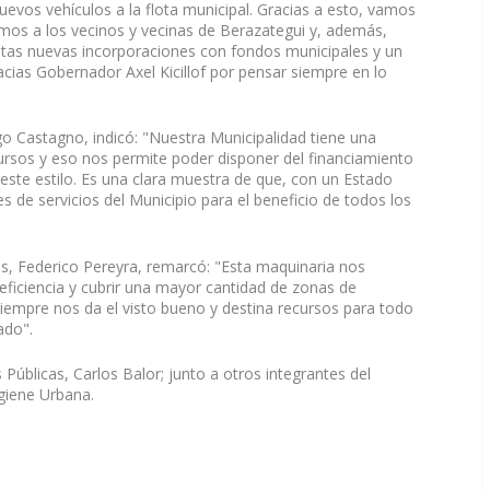
evos vehículos a la flota municipal. Gracias a esto, vamos
amos a los vecinos y vecinas de Berazategui y, además,
stas nuevas incorporaciones con fondos municipales y un
acias Gobernador Axel Kicillof por pensar siempre en lo
go Castagno, indicó: "Nuestra Municipalidad tiene una
ecursos y eso nos permite poder disponer del financiamiento
 este estilo. Es una clara muestra de que, con un Estado
 de servicios del Municipio para el beneficio de todos los
s, Federico Pereyra, remarcó: "Esta maquinaria nos
 eficiencia y cubrir una mayor cantidad de zonas de
siempre nos da el visto bueno y destina recursos para todo
ado".
 Públicas, Carlos Balor; junto a otros integrantes del
giene Urbana.