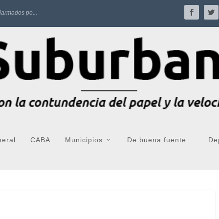
larmados po...
neral
CABA
Municipios
De buena fuente...
De