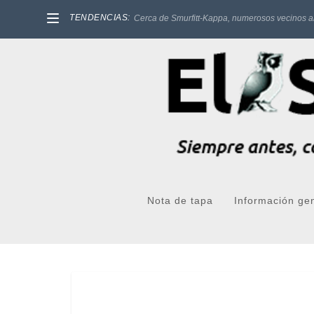
TENDENCIAS:
Cerca de Smurfitt-Kappa, numerosos vecinos a
Nota de tapa
Información ge