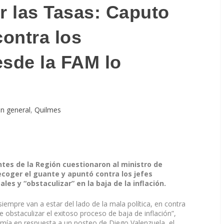
r las Tasas: Caputo
contra los
esde la FAM lo
n general
,
Quilmes
es de la Región cuestionaron al ministro de
ecoger el guante y apuntó contra los jefes
es y “obstaculizar” en la baja de la inflación.
siempre van a estar del lado de la mala política, en contra
 obstaculizar el exitoso proceso de baja de inflación”,
omía en respuesta a un posteo de Diego Valenzuela, el