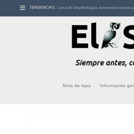
TENDENCIAS:
Cerca de Smurfitt-Kappa, numerosos vecinos a
Nota de tapa
Información ge