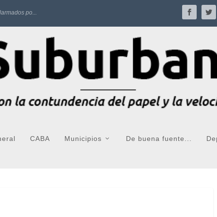
larmados po...
neral
CABA
Municipios
De buena fuente...
De