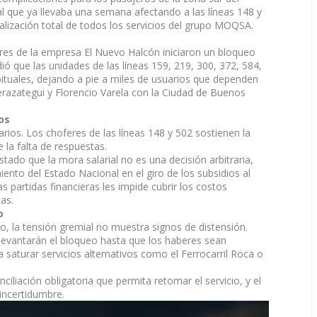
 que ya llevaba una semana afectando a las líneas 148 y
lización total de todos los servicios del grupo MOQSA.
res de la empresa El Nuevo Halcón iniciaron un bloqueo
dió que las unidades de las líneas 159, 219, 300, 372, 584,
abituales, dejando a pie a miles de usuarios que dependen
razategui y Florencio Varela con la Ciudad de Buenos
os
larios. Los choferes de las líneas 148 y 502 sostienen la
la falta de respuestas.
do que la mora salarial no es una decisión arbitraria,
ento del Estado Nacional en el giro de los subsidios al
as partidas financieras les impide cubrir los costos
as.
o
ño, la tensión gremial no muestra signos de distensión.
levantarán el bloqueo hasta que los haberes sean
 saturar servicios alternativos como el Ferrocarril Roca o
liación obligatoria que permita retomar el servicio, y el
 incertidumbre.