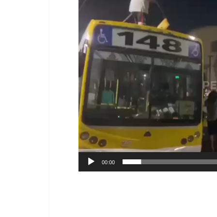
de
vídeo
00:00