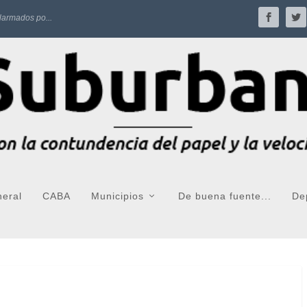
larmados po...
neral
CABA
Municipios
De buena fuente...
De