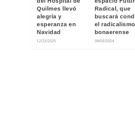
espacio Futu
del Hospital de
Radical, que
Quilmes llevó
buscará cond
alegría y
el radicalism
esperanza en
bonaerense
Navidad
09/03/2024
12/23/2025