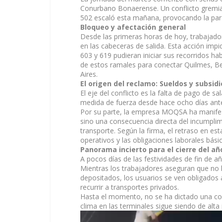
Conurbano Bonaerense. Un conflicto gremial
502 escaló esta mañana, provocando la para
Bloqueo y afectación general
Desde las primeras horas de hoy, trabajado
en las cabeceras de salida. Esta acción impi
603 y 619 pudieran iniciar sus recorridos h
de estos ramales para conectar Quilmes, Be
Aires.
El origen del reclamo: Sueldos y subsidi
El eje del conflicto es la falta de pago de sa
medida de fuerza desde hace ocho días ante 
Por su parte, la empresa MOQSA ha manifesta
sino una consecuencia directa del incumplimi
transporte. Según la firma, el retraso en est
operativos y las obligaciones laborales básic
Panorama incierto para el cierre del añ
A pocos días de las festividades de fin de a
Mientras los trabajadores aseguran que no 
depositados, los usuarios se ven obligados a
recurrir a transportes privados.
Hasta el momento, no se ha dictado una conci
clima en las terminales sigue siendo de alta
Reproductor