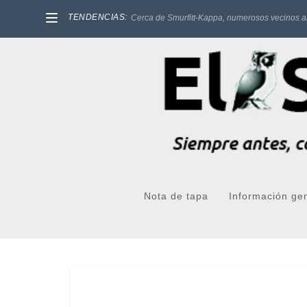
TENDENCIAS:
Cerca de Smurfitt-Kappa, numerosos vecinos a
Nota de tapa
Información ge