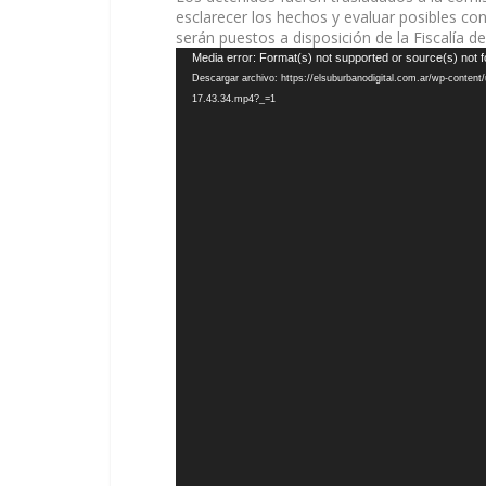
esclarecer los hechos y evaluar posibles c
serán puestos a disposición de la Fiscalía 
Reproductor
Media error: Format(s) not supported or source(s) not 
de
Descargar archivo: https://elsuburbanodigital.com.ar/wp-conten
vídeo
17.43.34.mp4?_=1