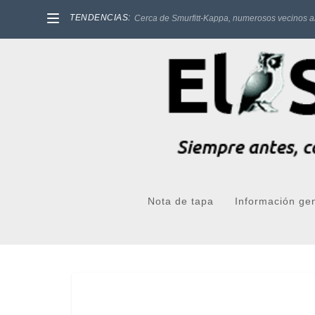
TENDENCIAS:
Cerca de Smurfitt-Kappa, numerosos vecinos a
Nota de tapa
Información ge