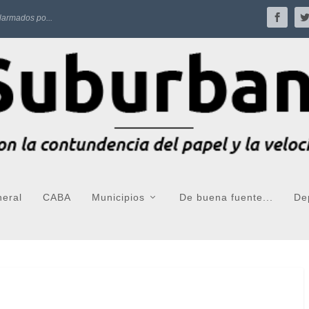
larmados po...
neral
CABA
Municipios
De buena fuente...
De