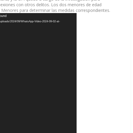
onexiones con otros delitos. Los dos menores de edad
de Menores para determinar las medidas correspondientes.
found
t/uploads/2024/09/WhatsApp-Video-2024-09-02-at-