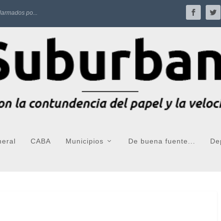
larmados po...
neral
CABA
Municipios
De buena fuente...
De