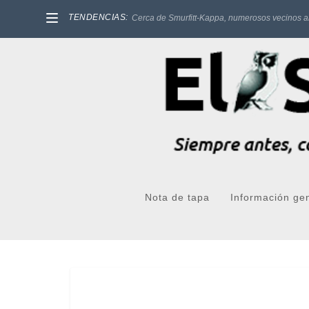
TENDENCIAS:
Cerca de Smurfitt-Kappa, numerosos vecinos a
Nota de tapa
Información ge