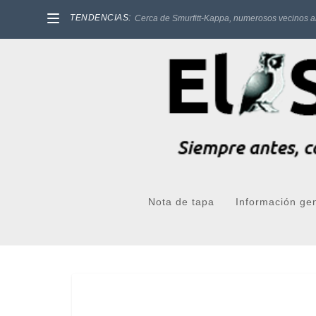
TENDENCIAS:
Cerca de Smurfitt-Kappa, numerosos vecinos a
Nota de tapa
Información ge