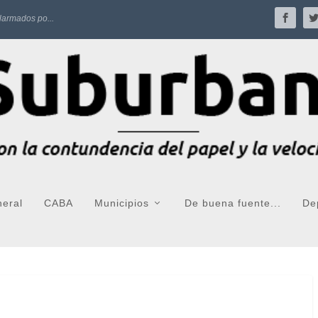
larmados po...
neral
CABA
Municipios
De buena fuente...
De