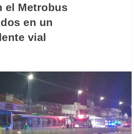
n el Metrobus
idos en un
ente vial