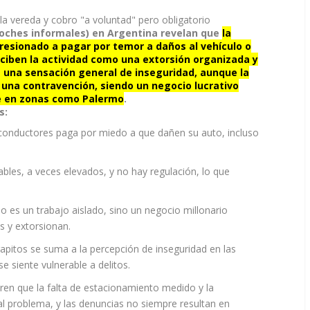
a vereda y cobro "a voluntad" pero obligatorio
coches informales) en Argentina revelan que
la
resionado a pagar por temor a daños al vehículo o
ciben la actividad como una extorsión organizada y
te una sensación general de inseguridad, aunque la
a una contravención, siendo un negocio lucrativo
e en zonas como Palermo
.
s:
conductores paga por miedo a que dañen su auto, incluso
bles, a veces elevados, y no hay regulación, lo que
 es un trabajo aislado, sino un negocio millonario
 y extorsionan.
apitos se suma a la percepción de inseguridad en las
e siente vulnerable a delitos.
en que la falta de estacionamiento medido y la
 al problema, y las denuncias no siempre resultan en