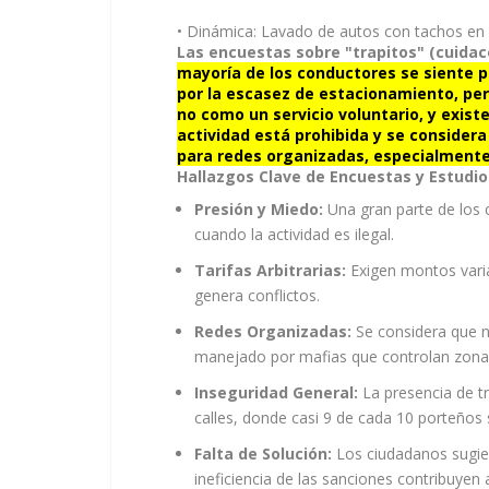
•
Dinámica:
Lavado de autos con tachos en l
Las encuestas sobre "trapitos" (cuida
mayoría de los conductores se siente p
por la escasez de estacionamiento, per
no como un servicio voluntario, y exis
actividad está prohibida y se consider
para redes organizadas, especialment
Hallazgos Clave de Encuestas y Estudio
Presión y Miedo:
Una gran parte de los 
cuando la actividad es ilegal.
Tarifas Arbitrarias:
Exigen montos varia
genera conflictos.
Redes Organizadas:
Se considera que no
manejado por mafias que controlan zonas
Inseguridad General:
La presencia de tr
calles, donde casi 9 de cada 10 porteños s
Falta de Solución:
Los ciudadanos sugier
ineficiencia de las sanciones contribuyen