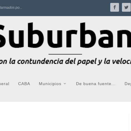
larmados po...
neral
CABA
Municipios
De buena fuente...
De