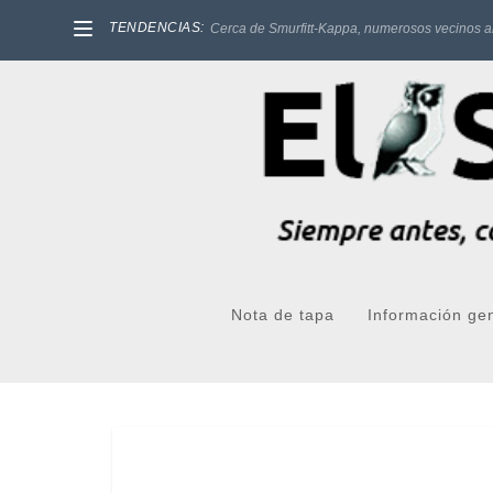
TENDENCIAS:
Cerca de Smurfitt-Kappa, numerosos vecinos a
Nota de tapa
Información ge