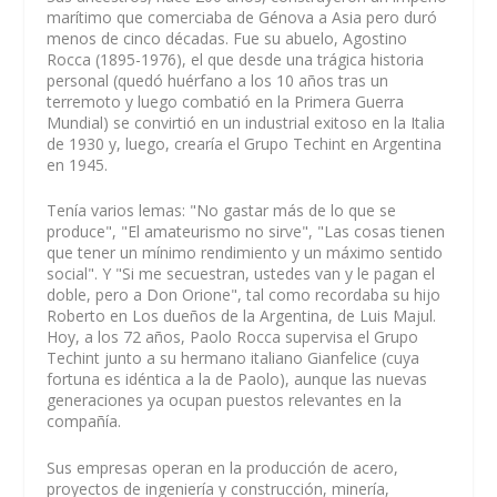
marítimo que comerciaba de Génova a Asia pero duró
menos de cinco décadas. Fue su abuelo, Agostino
Rocca (1895-1976), el que desde una trágica historia
personal (quedó huérfano a los 10 años tras un
terremoto y luego combatió en la Primera Guerra
Mundial) se convirtió en un industrial exitoso en la Italia
de 1930 y, luego, crearía el Grupo Techint en Argentina
en 1945.
Tenía varios lemas: "No gastar más de lo que se
produce", "El amateurismo no sirve", "Las cosas tienen
que tener un mínimo rendimiento y un máximo sentido
social". Y "Si me secuestran, ustedes van y le pagan el
doble, pero a Don Orione", tal como recordaba su hijo
Roberto en Los dueños de la Argentina, de Luis Majul.
Hoy, a los 72 años, Paolo Rocca supervisa el Grupo
Techint junto a su hermano italiano Gianfelice (cuya
fortuna es idéntica a la de Paolo), aunque las nuevas
generaciones ya ocupan puestos relevantes en la
compañía.
Sus empresas operan en la producción de acero,
proyectos de ingeniería y construcción, minería,