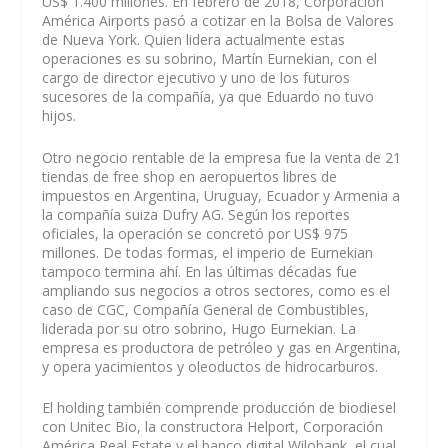
US$ 1.400 millones. En febrero de 2018, Corporación
América Airports pasó a cotizar en la Bolsa de Valores
de Nueva York. Quien lidera actualmente estas
operaciones es su sobrino, Martín Eurnekian, con el
cargo de director ejecutivo y uno de los futuros
sucesores de la compañía, ya que Eduardo no tuvo
hijos.
Otro negocio rentable de la empresa fue la venta de 21
tiendas de free shop en aeropuertos libres de
impuestos en Argentina, Uruguay, Ecuador y Armenia a
la compañía suiza Dufry AG. Según los reportes
oficiales, la operación se concretó por US$ 975
millones. De todas formas, el imperio de Eurnekian
tampoco termina ahí. En las últimas décadas fue
ampliando sus negocios a otros sectores, como es el
caso de CGC, Compañía General de Combustibles,
liderada por su otro sobrino, Hugo Eurnekian. La
empresa es productora de petróleo y gas en Argentina,
y opera yacimientos y oleoductos de hidrocarburos.
El holding también comprende producción de biodiesel
con Unitec Bio, la constructora Helport, Corporación
América Real Estate y el banco digital Wilobank, el cual