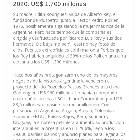
2020: US$ 1.700 millones
Su madre, Edith Rodríguez, viuda de Alberto Rey, el
fundador de Pluspetrol junto a Héctor Pedro Poli en
1976, posiblemente siga siendo la mujer más rica de la
Argentina. Pero hace tiempo que la compañía es
dirigida y usufructuada por Ricardo Luis Rey y sus dos
hermanos. De bajísimo perfil, casi no hay fotos de
ellos. Fuentes extraoficiales confirmaron a Forbes que
los Rey habrían adquirido el 30% de los Poli en una cifra
cercana a los US$ 1.300 millones
Hace dos años protagonizaron uno de los mayores
negocios de la historia argentina: le vendieron el
proyecto de litio Pozuelos Pastos Grandes a la china
Ganfeng en US$ 960 millones. Lo habían comprado
cuatro años antes a LSC Lithium Corporation por US$
83,6 millones: el upside fue multimillonario. Con
presencia en Argentina, Angola, Bolivia, Colombia,
Ecuador, EE.UU., Países Bajos, Perú, Surinam y
Uruguay, la empresa petrolera aumentó su producción
interanual en la Argentina en un 29,6%, llegó a los
39.000 barriles diarios y anunció planes para llegar a los