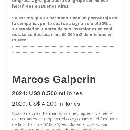
empresa agro-ganadera del grupo con 45.000
hectáreas en Buenos Aires.
Se estima que su hermana tiene un porcentaje de
la compañía, por lo cual se asigna solo el 50% a
su propiedad. Dentro de sus inversiones en real
estate se destacan los 60.000 m2 de oficinas en
Puerto
..........................................................................................
............................................................................
Marcos Galperin
2024: US$ 8.500 millones
2020: US$ 4.200 millones
Cuarto de cinco hermanos varones, aprendió a leer y
escribir antes de empezar el colegio. Nieto del fundador
de la curtiembre SADESA, estudió en el colegio San
Andrés de San Isidro. Buen alumno, deportista y