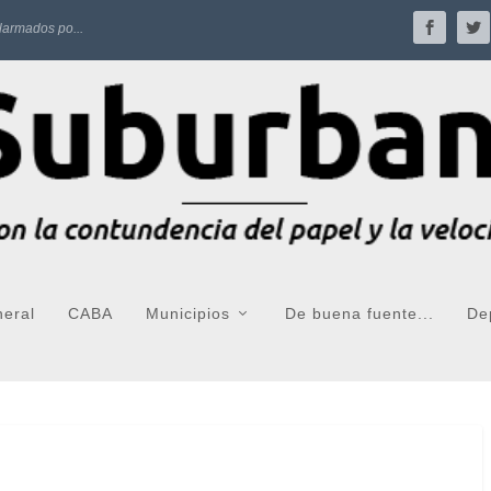
larmados po...
neral
CABA
Municipios
De buena fuente...
De