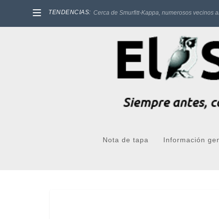
TENDENCIAS:
Cerca de Smurfitt-Kappa, numerosos vecinos a
Nota de tapa
Información ge