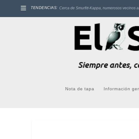
TENDENCIAS:
Cerca de Smurfitt-Kappa, numerosos vecinos a
Nota de tapa
Información ge