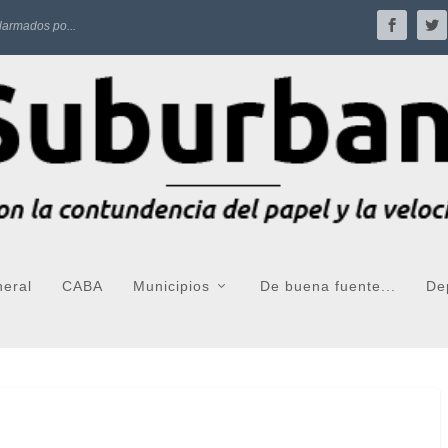
larmados po...
neral
CABA
Municipios
De buena fuente...
De