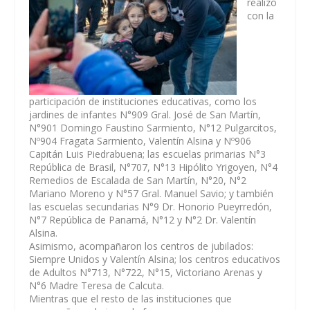
realizó
con la
participación de instituciones educativas, como los
jardines de infantes N°909 Gral. José de San Martín,
N°901 Domingo Faustino Sarmiento, N°12 Pulgarcitos,
Nº904 Fragata Sarmiento, Valentín Alsina y Nº906
Capitán Luis Piedrabuena; las escuelas primarias N°3
República de Brasil, N°707, N°13 Hipólito Yrigoyen, N°4
Remedios de Escalada de San Martín, N°20, N°2
Mariano Moreno y N°57 Gral. Manuel Savio; y también
las escuelas secundarias N°9 Dr. Honorio Pueyrredón,
N°7 República de Panamá, N°12 y N°2 Dr. Valentín
Alsina.
Asimismo, acompañaron los centros de jubilados:
Siempre Unidos y Valentín Alsina; los centros educativos
de Adultos N°713, N°722, N°15, Victoriano Arenas y
N°6 Madre Teresa de Calcuta.
Mientras que el resto de las instituciones que