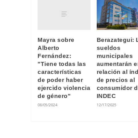
Mayra sobre
Berazategui: 
Alberto
sueldos
Fernández:
municipales
"Tiene todas las
aumentarán e
características
relación al ín
de poder haber
de precios al
ejercido violencia
consumidor d
de género"
INDEC
08/05/2024
12/17/2025