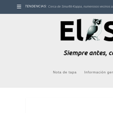
TENDENCIAS:
Cerca de Smurfitt-Kappa, numerosos vecinos a
Nota de tapa
Información ge