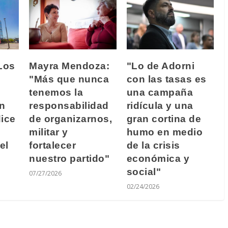
Los
Mayra Mendoza:
"Lo de Adorni
"Más que nunca
con las tasas es
tenemos la
una campaña
n
responsabilidad
ridícula y una
dice
de organizarnos,
gran cortina de
militar y
humo en medio
el
fortalecer
de la crisis
nuestro partido"
económica y
social"
07/27/2026
02/24/2026