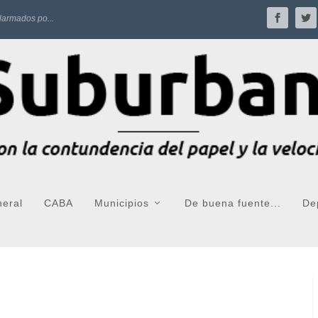
larmados po...
neral
CABA
Municipios
De buena fuente...
De