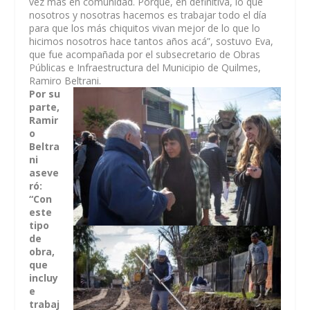
vez más en comunidad. Porque, en definitiva, lo que
nosotros y nosotras hacemos es trabajar todo el día
para que los más chiquitos vivan mejor de lo que lo
hicimos nosotros hace tantos años acá”, sostuvo Eva,
que fue acompañada por el subsecretario de Obras
Públicas e Infraestructura del Municipio de Quilmes,
Ramiro Beltrani.
Por su
parte,
Ramir
o
Beltra
ni
aseve
ró:
“Con
este
tipo
de
obra,
que
incluy
e
trabaj