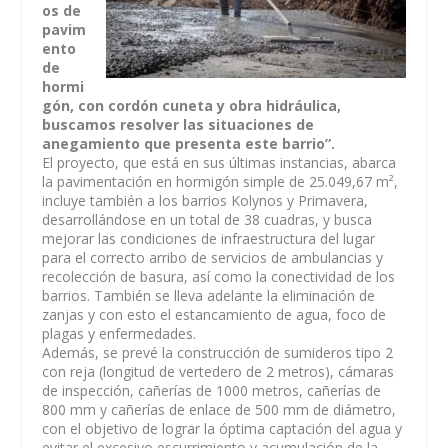
os de
pavim
ento
de
hormi
gón, con cordón cuneta y obra hidráulica,
buscamos resolver las situaciones de
anegamiento que presenta este barrio”.
El proyecto, que está en sus últimas instancias, abarca
la pavimentación en hormigón simple de 25.049,67 m²,
incluye también a los barrios Kolynos y Primavera,
desarrollándose en un total de 38 cuadras, y busca
mejorar las condiciones de infraestructura del lugar
para el correcto arribo de servicios de ambulancias y
recolección de basura, así como la conectividad de los
barrios. También se lleva adelante la eliminación de
zanjas y con esto el estancamiento de agua, foco de
plagas y enfermedades.
Además, se prevé la construcción de sumideros tipo 2
con reja (longitud de vertedero de 2 metros), cámaras
de inspección, cañerías de 1000 metros, cañerías de
800 mm y cañerías de enlace de 500 mm de diámetro,
con el objetivo de lograr la óptima captación del agua y
evitar el excesivo escurrimiento y acumulación de la