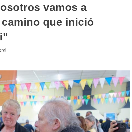
Nosotros vamos a
 camino que inició
i"
eral