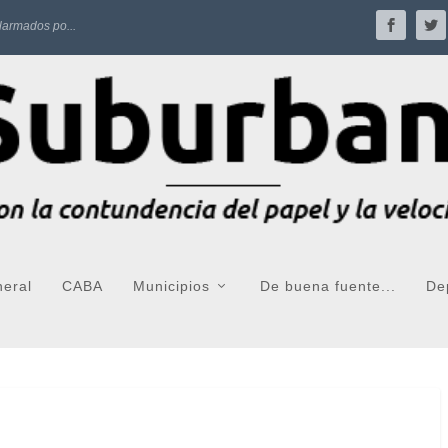
larmados po...
neral
CABA
Municipios
De buena fuente...
De