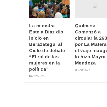
Quilmes:
La ministra
Comenzó a
Estela Díaz dio
circular la 26
inicio en
por La Matera
Berazategui al
el viaje inaug
Ciclo de debate
lo hizo Mayra
“El rol de las
Mendoza
mujeres en la
política”
03/20/2025
04/22/2026