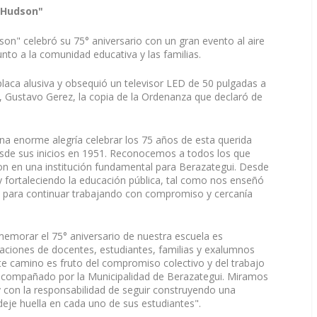
. Hudson"
son" celebró su 75° aniversario con un gran evento al aire
junto a la comunidad educativa y las familias.
laca alusiva y obsequió un televisor LED de 50 pulgadas a
or, Gustavo Gerez, la copia de la Ordenanza que declaró de
una enorme alegría celebrar los 75 años de esta querida
esde sus inicios en 1951. Reconocemos a todos los que
eron en una institución fundamental para Berazategui. Desde
fortaleciendo la educación pública, tal como nos enseñó
ía para continuar trabajando con compromiso y cercanía
emorar el 75° aniversario de nuestra escuela es
raciones de docentes, estudiantes, familias y exalumnos
ste camino es fruto del compromiso colectivo y del trabajo
 acompañado por la Municipalidad de Berazategui. Miramos
y con la responsabilidad de seguir construyendo una
eje huella en cada uno de sus estudiantes".