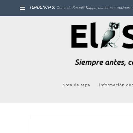
TENDENCIAS:
Cerca de Smurfitt-Kappa, numerosos vecinos a
Nota de tapa
Información ge