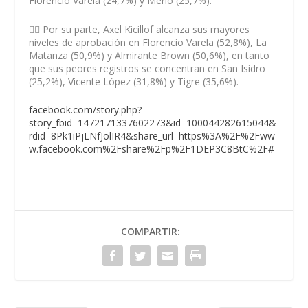
Florencio Varela (24,7%) y Merlo (25,7%).
👉🏻 Por su parte, Axel Kicillof alcanza sus mayores
niveles de aprobación en Florencio Varela (52,8%), La
Matanza (50,9%) y Almirante Brown (50,6%), en tanto
que sus peores registros se concentran en San Isidro
(25,2%), Vicente López (31,8%) y Tigre (35,6%).
facebook.com/story.php?
story_fbid=1472171337602273&id=100044282615044&
rdid=8Pk1iPjLNfJolIR4&share_url=https%3A%2F%2Fww
w.facebook.com%2Fshare%2Fp%2F1DEP3C8BtC%2F#
COMPARTIR: