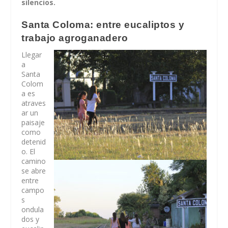
silencios.
Santa Coloma: entre eucaliptos y
trabajo agroganadero
Llegar
a
Santa
Colom
a es
atraves
ar un
paisaje
como
detenid
o. El
camino
se abre
entre
campo
s
ondula
dos y