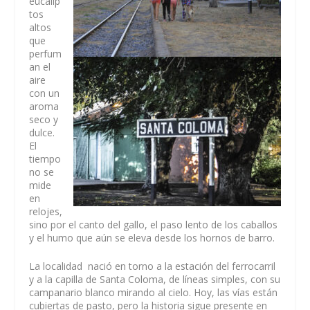
eucalip
tos
altos
que
perfum
an el
aire
con un
aroma
seco y
dulce.
El
tiempo
no se
mide
en
relojes,
sino por el canto del gallo, el paso lento de los caballos
y el humo que aún se eleva desde los hornos de barro.
La localidad nació en torno a la estación del ferrocarril
y a la capilla de Santa Coloma, de líneas simples, con su
campanario blanco mirando al cielo. Hoy, las vías están
cubiertas de pasto, pero la historia sigue presente en