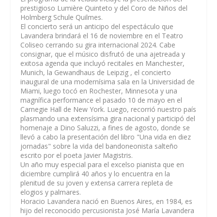
prestigioso Lumière Quinteto y del Coro de Niños del
Holmberg Schule Quilmes.
El concierto será un anticipo del espectáculo que
Lavandera brindará el 16 de noviembre en el Teatro
Coliseo cerrando su gira internacional 2024. Cabe
consignar, que el músico disfrutó de una ajetreada y
exitosa agenda que incluyó recitales en Manchester,
Munich, la Gewandhaus de Leipzig , el concierto
inaugural de una modernísima sala en la Universidad de
Miami, luego tocó en Rochester, Minnesota y una
magnífica performance el pasado 10 de mayo en el
Carnegie Hall de New York. Luego, recorrió nuestro país
plasmando una extensísima gira nacional y participó del
homenaje a Dino Saluzzi, a fines de agosto, donde se
llevó a cabo la presentación del libro "Una vida en diez
jornadas" sobre la vida del bandoneonista salteño
escrito por el poeta Javier Magistris.
Un año muy especial para el excelso pianista que en
diciembre cumplirá 40 años y lo encuentra en la
plenitud de su joven y extensa carrera repleta de
elogios y palmares.
Horacio Lavandera nació en Buenos Aires, en 1984, es
hijo del reconocido percusionista José María Lavandera