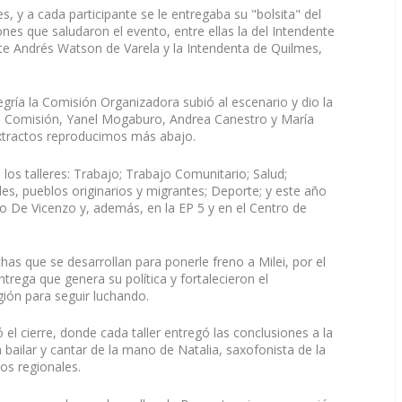
es, y a cada participante se le entregaba su "bolsita" del
nes que saludaron el evento, entre ellas la del Intendente
te Andrés Watson de Varela y la Intendenta de Quilmes,
ría la Comisión Organizadora subió al escenario y dio la
sa Comisión, Yanel Mogaburo, Andrea Canestro y María
xtractos reproducimos más abajo.
 los talleres: Trabajo; Trabajo Comunitario; Salud;
ales, pueblos originarios y migrantes; Deporte; y este año
o De Vicenzo y, además, en la EP 5 y en el Centro de
chas que se desarrollan para ponerle freno a Milei, por el
rega que genera su política y fortalecieron el
ión para seguir luchando.
ó el cierre, donde cada taller entregó las conclusiones a la
ailar y cantar de la mano de Natalia, saxofonista de la
los regionales.