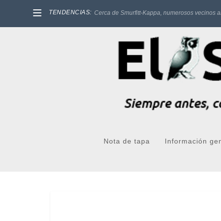
TENDENCIAS:
Cerca de Smurfitt-Kappa, numerosos vecinos a
Nota de tapa
Información ge