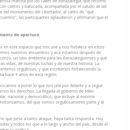
rosa marcha por las calles de Berazategui, que recorrió
n, con cantos y batucada, acompañada por el saludo de las
pie del monumento del Libertador, al canto de "qué
uentro", las participantes aplaudieron y afirmaron que el
mento de apertura:
os en este espacio que nos une y nos fortalece en estos
ndemos nuestros encuentros y acá estamos después de
cenzo, un sitio emblema para las Berazateguenses y que
 vidas, de nuestras luchas y de nuestra historia. La
sentimos orgullosas, y que escribimos fortaleciendo la
ta hace 9 años en esta región.
nvocamos a poner lo que nos une por delante y a seguir
nos los derechos. La llegada al gobierno de Milei-
ular, nacional y democrático, que incluye al enorme
motorizamos, del que somos orgullosamente parte y al
o que pese a tanto ataque, haya tanta respuesta. Hoy
as y todos los que a lo largo y ancho del país, desde el
ntar su política.