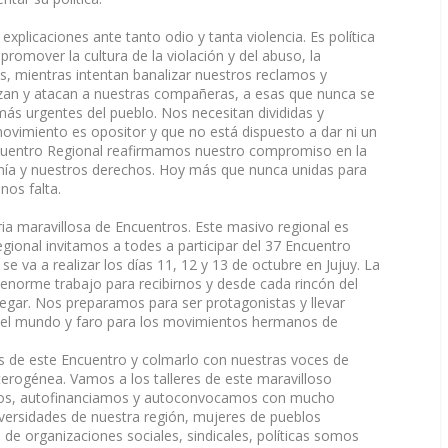
xplicaciones ante tanto odio y tanta violencia. Es política
promover la cultura de la violación y del abuso, la
es, mientras intentan banalizar nuestros reclamos y
izan y atacan a nuestras compañeras, a esas que nunca se
ás urgentes del pueblo. Nos necesitan divididas y
ovimiento es opositor y que no está dispuesto a dar ni un
cuentro Regional reafirmamos nuestro compromiso en la
anía y nuestros derechos. Hoy más que nunca unidas para
nos falta.
ia maravillosa de Encuentros. Este masivo regional es
gional invitamos a todes a participar del 37 Encuentro
e va a realizar los días 11, 12 y 13 de octubre en Jujuy. La
enorme trabajo para recibirnos y desde cada rincón del
egar. Nos preparamos para ser protagonistas y llevar
 el mundo y faro para los movimientos hermanos de
as de este Encuentro y colmarlo con nuestras voces de
terogénea. Vamos a los talleres de este maravilloso
os, autofinanciamos y autoconvocamos con mucho
iversidades de nuestra región, mujeres de pueblos
de organizaciones sociales, sindicales, políticas somos