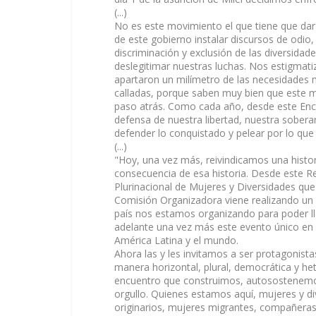
(...)
No es este movimiento el que tiene que dar e
de este gobierno instalar discursos de odio, 
discriminación y exclusión de las diversidad
deslegitimar nuestras luchas. Nos estigmat
apartaron un milímetro de las necesidades m
calladas, porque saben muy bien que este m
paso atrás. Como cada año, desde este En
defensa de nuestra libertad, nuestra sober
defender lo conquistado y pelear por lo que 
(...)
"Hoy, una vez más, reivindicamos una histor
consecuencia de esa historia. Desde este Re
Plurinacional de Mujeres y Diversidades que s
Comisión Organizadora viene realizando un 
país nos estamos organizando para poder ll
adelante una vez más este evento único en
América Latina y el mundo.
Ahora las y les invitamos a ser protagonist
manera horizontal, plural, democrática y he
encuentro que construimos, autosostenem
orgullo. Quienes estamos aquí, mujeres y d
originarios, mujeres migrantes, compañeras 