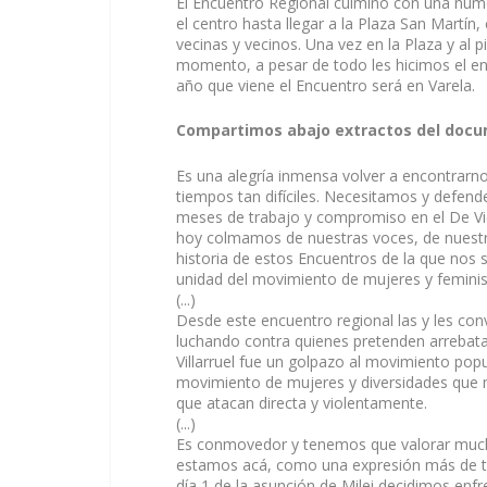
El Encuentro Regional culminó con una nume
el centro hasta llegar a la Plaza San Martí
vecinas y vecinos. Una vez en la Plaza y al 
momento, a pesar de todo les hicimos el enc
año que viene el Encuentro será en Varela.
Compartimos abajo extractos del docu
Es una alegría inmensa volver a encontrarn
tiempos tan difíciles. Necesitamos y defe
meses de trabajo y compromiso en el De Vi
hoy colmamos de nuestras voces, de nuestras
historia de estos Encuentros de la que nos 
unidad del movimiento de mujeres y feminis
(...)
Desde este encuentro regional las y les co
luchando contra quienes pretenden arrebatar
Villarruel fue un golpazo al movimiento pop
movimiento de mujeres y diversidades que 
que atacan directa y violentamente.
(...)
Es conmovedor y tenemos que valorar much
estamos acá, como una expresión más de tod
día 1 de la asunción de Milei decidimos enfre