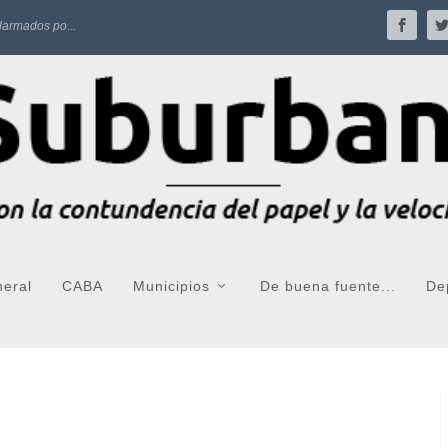
larmados po...
neral
CABA
Municipios
De buena fuente...
De