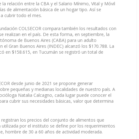
la relación entre la CBA y el Salario Mínimo, Vital y Móvil
as de alimentación básica de un hogar tipo. Así se
 cubrir todo el mes.
Fundación COLSECOR compara también los resultados con
e realizan en el país. De esta forma, en septiembre, la
utónoma de Buenos Aires (CABA) para un adulto
en el Gran Buenos Aires (INDEC) alcanzó los $170.788. La
ó en $158.615, en Tucumán se registró un total de
ECOR desde junio de 2021 se propone generar
sobre pequeñas y medianas localidades de nuestro país. A
 socióloga Natalia Calcagno, cada lugar puede conocer el
 para cubrir sus necesidades básicas, valor que determina
 registran los precios del conjunto de alimentos que
utilizada por el instituto se define por los requerimientos
te, hombre de 30 a 60 años de actividad moderada.