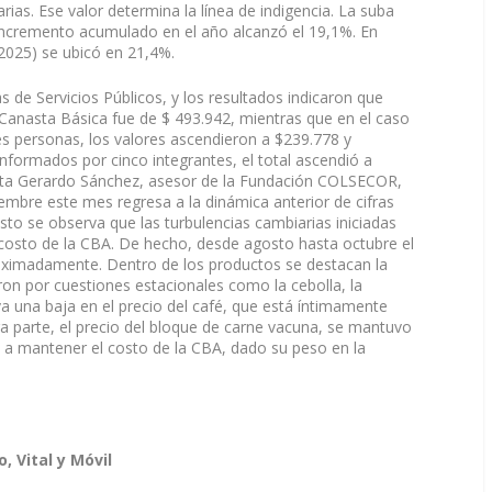
rias. Ese valor determina la línea de indigencia. La suba
 incremento acumulado en el año alcanzó el 19,1%. En
 2025) se ubicó en 21,4%.
s de Servicios Públicos, y los resultados indicaron que
a Canasta Básica fue de $ 493.942, mientras que en el caso
res personas, los valores ascendieron a $239.778 y
formados por cinco integrantes, el total ascendió a
ista Gerardo Sánchez, asesor de la Fundación COLSECOR,
iembre este mes regresa a la dinámica anterior de cifras
sto se observa que las turbulencias cambiarias iniciadas
costo de la CBA. De hecho, desde agosto hasta octubre el
oximadamente. Dentro de los productos se destacan la
ron por cuestiones estacionales como la cebolla, la
a una baja en el precio del café, que está íntimamente
tra parte, el precio del bloque de carne vacuna, se mantuvo
ó a mantener el costo de la CBA, dado su peso en la
, Vital y Móvil