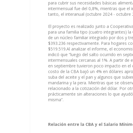
para cubrir sus necesidades básicas alimenta
intermensual fue del 0,8%, mientras que el
tanto, el interanual (octubre 2024 - octubre
El proyecto es realizado junto a Cooperativa
para una familia tipo (cuatro integrantes) l
de un núcleo familiar integrado por dos y t
$393.236 respectivamente. Para hogares con
$519.519.Al analizar el informe, el econom
indicó que “luego del salto ocurrido en sept
intermensuales cercanas al 1%. A partir de e
en septiembre tuvieron poco impacto en el 
costo de la CBA bajó un 4% en dólares apr
suba del aceite y el pan y algunos que subie
mandarina y la pera. Mientras que se observ
relacionado a la cotización del dólar. Por o
prácticamente sin alteraciones lo que ayud
misma”.
Relación entre la CBA y el Salario Mínimo