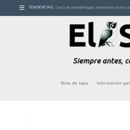
TENDENCIAS:
Cerca de Smurfitt-Kappa, numerosos vecinos a
Nota de tapa
Información ge