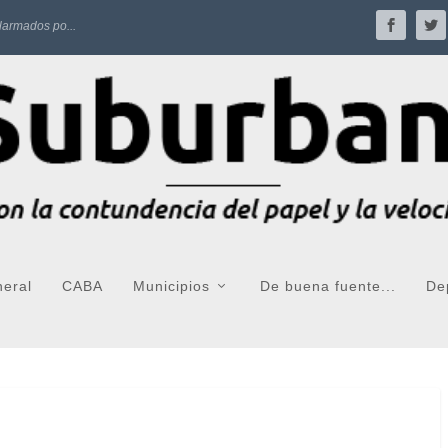
larmados po...
neral
CABA
Municipios
De buena fuente...
De