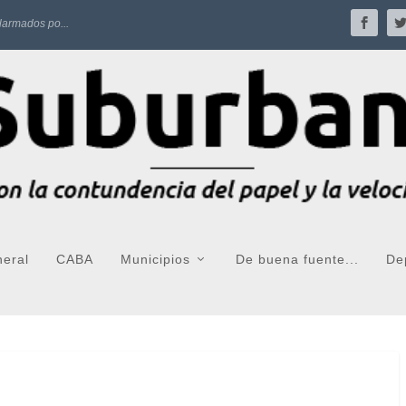
larmados po...
neral
CABA
Municipios
De buena fuente...
De