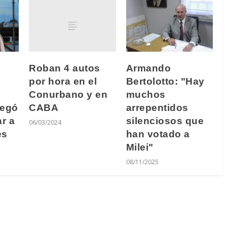
Roban 4 autos
Armando
por hora en el
Bertolotto: "Hay
Conurbano y en
muchos
CABA
regó
arrepentidos
r a
silenciosos que
06/03/2024
es
han votado a
Milei"
08/11/2025