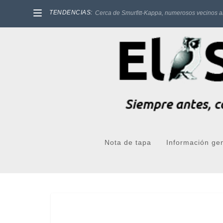
TENDENCIAS:
Cerca de Smurfitt-Kappa, numerosos vecinos a
Nota de tapa
Información ge