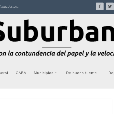
larmados po...
neral
CABA
Municipios
De buena fuente...
De