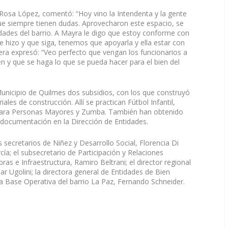
n, Rosa López, comentó: “Hoy vino la Intendenta y la gente
ue siempre tienen dudas. Aprovecharon este espacio, se
dades del barrio. A Mayra le digo que estoy conforme con
e hizo y que siga, tenemos que apoyarla y ella estar con
iera expresó: “Veo perfecto que vengan los funcionarios a
en y que se haga lo que se pueda hacer para el bien del
Municipio de Quilmes dos subsidios, con los que construyó
iales de construcción. Allí se practican Fútbol Infantil,
a para Personas Mayores y Zumba. También han obtenido
 documentación en la Dirección de Entidades.
s secretarios de Niñez y Desarrollo Social, Florencia Di
rcía; el subsecretario de Participación y Relaciones
ras e Infraestructura, Ramiro Beltrani; el director regional
r Ugolini; la directora general de Entidades de Bien
la Base Operativa del barrio La Paz, Fernando Schneider.