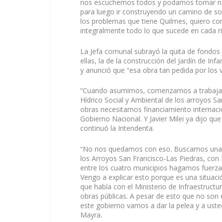
nos escuchemos todos y podamos tomar not
para luego ir construyendo un camino de so
los problemas que tiene Quilmes, quiero cont
integralmente todo lo que sucede en cada r
La Jefa comunal subrayó la quita de fondos 
ellas, la de la construcción del Jardín de In
y anunció que “esa obra tan pedida por los v
“Cuando asumimos, comenzamos a trabajar e
Hídrico Social y Ambiental de los arroyos Sa
obras necesitamos financiamiento internaci
Gobierno Nacional. Y Javier Milei ya dijo qu
continuó la Intendenta.
“No nos quedamos con eso. Buscamos una a
los Arroyos San Francisco-Las Piedras, con 
entre los cuatro municipios hagamos fuerza
Vengo a explicar esto porque es una situac
que había con el Ministerio de Infraestructu
obras públicas. A pesar de esto que no son
este gobierno vamos a dar la pelea y a uste
Mayra.