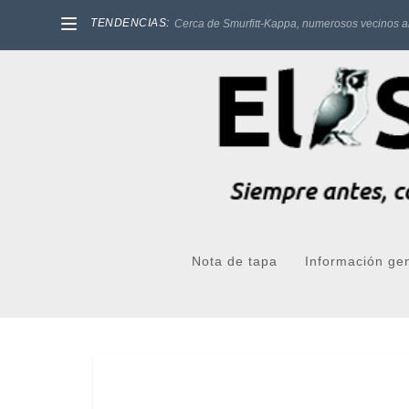
TENDENCIAS:
Cerca de Smurfitt-Kappa, numerosos vecinos a
Nota de tapa
Información ge