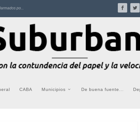
larmados po...
neral
CABA
Municipios
De buena fuente...
De