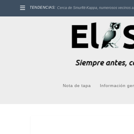
TENDENCIAS:
Cerca de Smurfitt-Kappa, numerosos vecinos a
Nota de tapa
Información ge