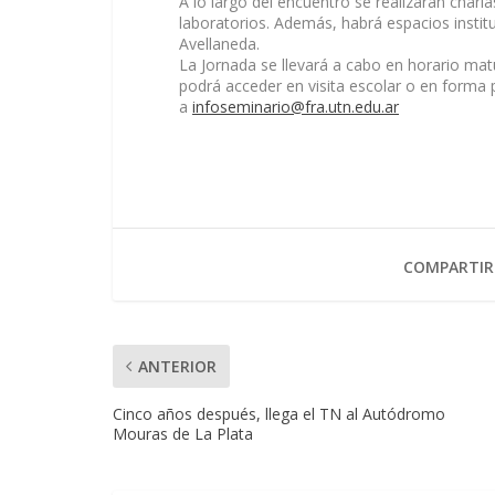
A lo largo del encuentro se realizarán charla
laboratorios. Además, habrá espacios institu
Avellaneda.
La Jornada se llevará a cabo en horario matu
podrá acceder en visita escolar o en forma 
a
infoseminario@fra.utn.edu.ar
COMPARTIR
ANTERIOR
Cinco años después, llega el TN al Autódromo
Mouras de La Plata