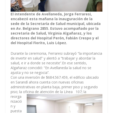
El intendente de Avellaneda, Jorge Ferraresi,
encabezó esta mañana la inauguración de la
sede de la Secretaría de Salud municipal, ubicada
en Av. Belgrano 2855. Estuvo acompañado por la
secretaria de Salud, Virginia Algañaraz, y los
directores del Hospital Perón, Fabián Crespo y el
del Hospital Fiorito, Luis López.
Durante la ceremonia, Ferraresi subrayó “la importancia
de invertir en salud” y alentó a “trabajar y abordar la
salud, e ir a donde se necesite”.En ese sentido,
Algañaraz coincidió: “En Avellaneda la salud no se
ajusta y no se negocia”.
Con una inversión de $684.567.459, el edificio ubicado
en Sarandí ahora cuenta con nuevas oficinas
administrativas en planta baja, primer piso y segundo
piso; la oficina de atención de la Línea
107; la
reorga
nizació
n y
puesta