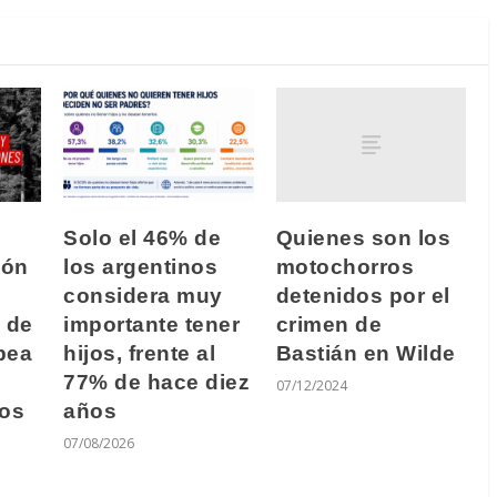
Quienes son los
Solo el 46% de
motochorros
ión
los argentinos
detenidos por el
considera muy
crimen de
 de
importante tener
Bastián en Wilde
pea
hijos, frente al
77% de hace diez
07/12/2024
los
años
07/08/2026