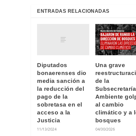
ENTRADAS RELACIONADAS
Diputados
Una grave
bonaerenses dio
reestructurac
media sanción a
de la
la reducción del
Subsecretaría
pago de la
Ambiente gol
sobretasa en el
al cambio
acceso a la
climático y a 
Justicia
bosques
11/13/2024
04/30/2026