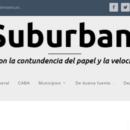
larmados po...
neral
CABA
Municipios
De buena fuente...
De