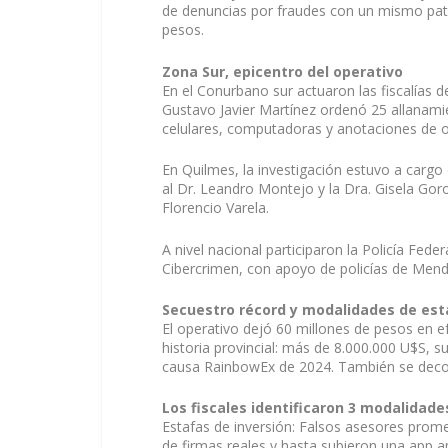
de denuncias por fraudes con un mismo patró
pesos.
Zona Sur, epicentro del operativo
En el Conurbano sur actuaron las fiscalías 
Gustavo Javier Martínez ordenó 25 allanami
celulares, computadoras y anotaciones de o
En Quilmes, la investigación estuvo a cargo 
al Dr. Leandro Montejo y la Dra. Gisela Goro
Florencio Varela.
A nivel nacional participaron la Policía Fede
Cibercrimen, con apoyo de policías de Mend
Secuestro récord y modalidades de est
El operativo dejó 60 millones de pesos en ef
historia provincial: más de 8.000.000 U$S, 
causa RainbowEx de 2024. También se decom
Los fiscales identificaron 3 modalidade
Estafas de inversión: Falsos asesores prome
de firmas reales y hasta subieron una app a