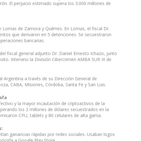
n. El perjuicio estimado supera los 3.000 millones de
de Lomas de Zamora y Quilmes. En Lomas, el fiscal Dr.
entos que derivaron en 5 detenciones. Se secuestraron
peraciones bancarias.
del fiscal general adjunto Dr. Daniel Ernesto Ichazo, junto
sito. Intervino la División Cibercrimen AMBA SUR III de
ral Argentina a través de su Dirección General de
oza, CABA, Misiones, Córdoba, Santa Fe y San Luis.
afa
ectivo y la mayor incautación de criptoactivos de la
superando los 2 millones de dólares secuestrados en la
isaron CPU, tablets y 80 celulares de alta gama.
s:
tían ganancias rápidas por redes sociales. Usaban logos
pócrifa a Google Play Store.