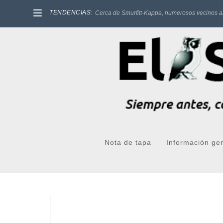
TENDENCIAS:
Cerca de Smurfitt-Kappa, numerosos vecinos a
Nota de tapa
Información ge