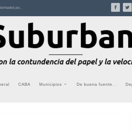
larmados po...
neral
CABA
Municipios
De buena fuente...
De