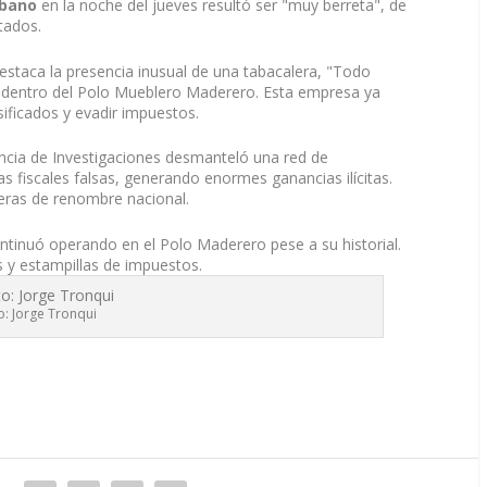
rbano
en la noche del jueves resultó ser "muy berreta", de
tados.
estaca la presencia inusual de una tabacalera, "Todo
 dentro del Polo Mueblero Maderero. Esta empresa ya
lsificados y evadir impuestos.
ncia de Investigaciones desmanteló una red de
as fiscales falsas, generando enormes ganancias ilícitas.
leras de renombre nacional.
nuó operando en el Polo Maderero pese a su historial.
os y estampillas de impuestos.
o: Jorge Tronqui