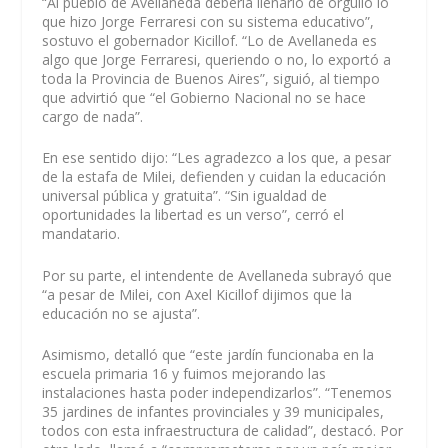
“Al pueblo de Avellaneda debería llenarlo de orgullo lo
que hizo Jorge Ferraresi con su sistema educativo”,
sostuvo el gobernador Kicillof. “Lo de Avellaneda es
algo que Jorge Ferraresi, queriendo o no, lo exportó a
toda la Provincia de Buenos Aires”, siguió, al tiempo
que advirtió que “el Gobierno Nacional no se hace
cargo de nada”.
En ese sentido dijo: “Les agradezco a los que, a pesar
de la estafa de Milei, defienden y cuidan la educación
universal pública y gratuita”. “Sin igualdad de
oportunidades la libertad es un verso”, cerró el
mandatario.
Por su parte, el intendente de Avellaneda subrayó que
“a pesar de Milei, con Axel Kicillof dijimos que la
educación no se ajusta”.
Asimismo, detalló que “este jardín funcionaba en la
escuela primaria 16 y fuimos mejorando las
instalaciones hasta poder independizarlos”. “Tenemos
35 jardines de infantes provinciales y 39 municipales,
todos con esta infraestructura de calidad”, destacó. Por