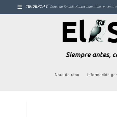
TENDENCIAS:
Cerca de Smurfitt-Kappa, numerosos vecinos a
Nota de tapa
Información ge