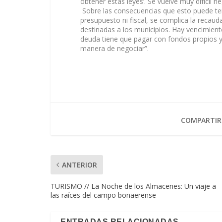
obtener estas leyes’. Se vuelve muy difícil n
Sobre las consecuencias que esto puede tene
presupuesto ni fiscal, se complica la recauda
destinadas a los municipios. Hay vencimien
deuda tiene que pagar con fondos propios y e
manera de negociar”.
COMPARTIR
ANTERIOR
TURISMO // La Noche de los Almacenes: Un viaje a
las raíces del campo bonaerense
ENTRADAS RELACIONADAS