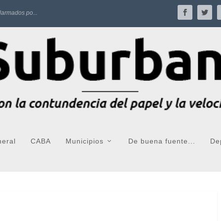
larmados po...
neral
CABA
Municipios
De buena fuente...
De