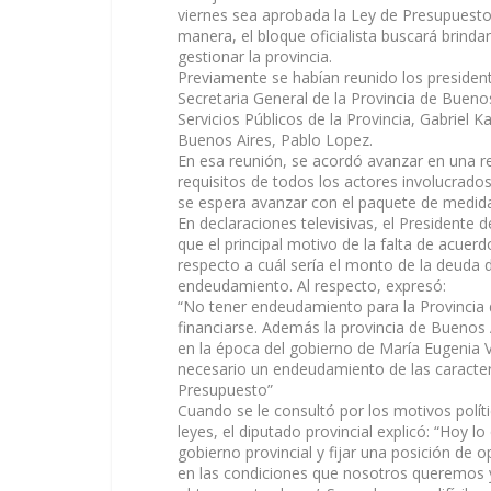
viernes
sea aprobada la Ley de Presupuesto 
manera, el bloque oficialista buscará brinda
gestionar la provincia.
Previamente se habían reunido los presidente
Secretaria General de la Provincia de Buenos 
Servicios Públicos de la Provincia, Gabriel 
Buenos Aires, Pablo Lopez.
En esa reunión, se acordó avanzar en una re
requisitos de todos los actores involucrad
se espera avanzar con el paquete de medida
En declaraciones televisivas, el Presidente d
que el principal motivo de la falta de acuerd
respecto a cuál sería el monto de la deuda d
endeudamiento. Al respecto, expresó:
“No tener endeudamiento para la Provincia d
financiarse. Además la provincia de Buenos 
en la época del gobierno de María Eugenia V
necesario un endeudamiento de las caracter
Presupuesto”
Cuando se le consultó por los motivos políti
leyes, el diputado provincial explicó: “Hoy l
gobierno provincial y fijar una posición de 
en las condiciones que nosotros queremos