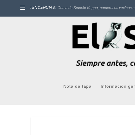
TENDENCIAS:
Cerca de Smurfitt-Kappa, numerosos vecinos a
Nota de tapa
Información ge