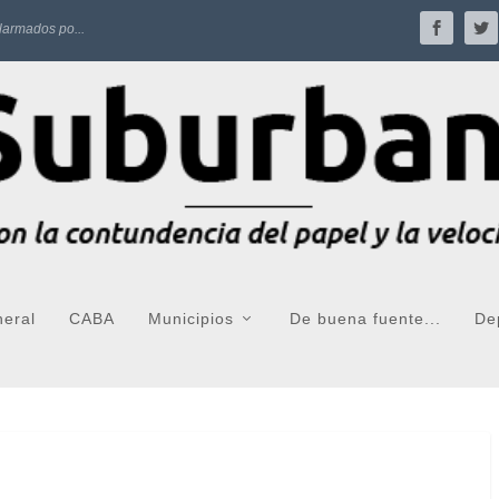
larmados po...
neral
CABA
Municipios
De buena fuente...
De