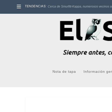
TENDENCIAS:
Cerca de Smurfitt-Kappa, numerosos vecinos a
Nota de tapa
Información ge