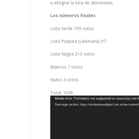
a integrar la lista de derrotadas.
Los números finales
Lista Verde 739 votos
Lista Púrpura (Libertaria) 97
Lista Negra 213 votos
Blancos 7 votos
Nulos 3 votos
Total: 1049
Reproductor
Media error: Format(s) not supported or source(s) not 
de
Descargar archivo: https://elsuburbanodigital.com.ar/wp-conte
vídeo