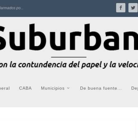
larmados po...
neral
CABA
Municipios
De buena fuente...
De