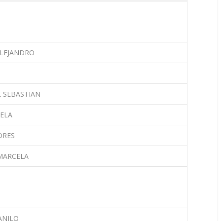
ALEJANDRO
L SEBASTIAN
SELA
DRES
MARCELA
ANILO