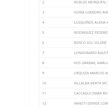
2
ROBLES MORGUEN, 
3
GORIA LEANDRO AN
4
LUSQUIÑOS ALEXIA 
5
RODRIGUEZ FEDERIC
6
BOSCO SOL SELENE
7
LONGOBARDI AGUST
8
KOS GRABAR, AMALI
9
URQUIZA MARCOS A
10
VILLALBA BERTA VIC
11
CACCAGUI OMAR R
12
VANOTI DENISE LOR