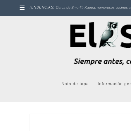
TENDENCIAS:
Cerca de Smurfitt-Kappa, numerosos vecinos a
Nota de tapa
Información ge