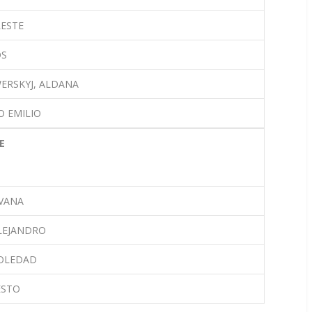
LESTE
OS
ERSKYJ, ALDANA
O EMILIO
E
LVANA
LEJANDRO
SOLEDAD
ESTO