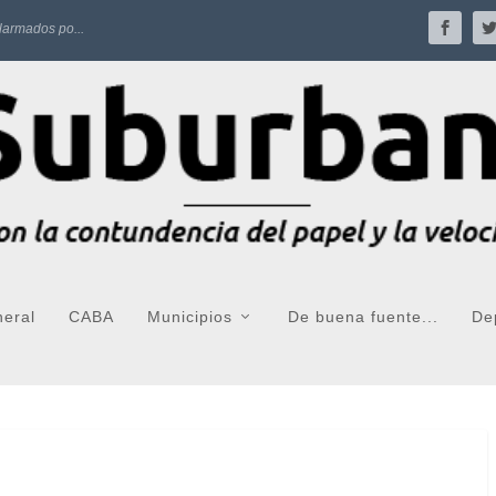
larmados po...
neral
CABA
Municipios
De buena fuente...
De