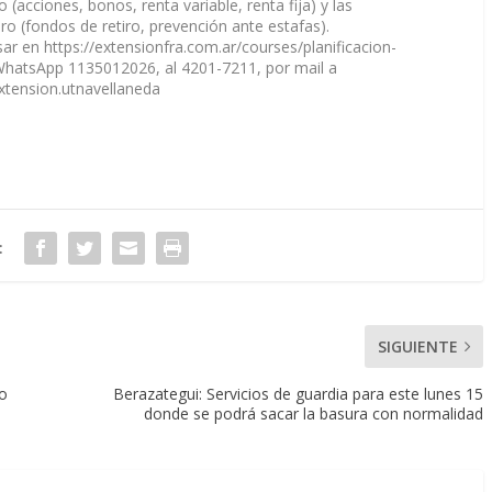
 (acciones, bonos, renta variable, renta fija) y las
ero (fondos de retiro, prevención ante estafas).
ar en https://extensionfra.com.ar/courses/planificacion-
 WhatsApp 1135012026, al 4201-7211, por mail a
xtension.utnavellaneda
:
SIGUIENTE
to
Berazategui: Servicios de guardia para este lunes 15
donde se podrá sacar la basura con normalidad