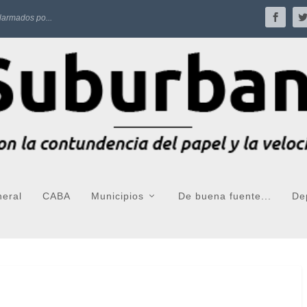
larmados po...
neral
CABA
Municipios
De buena fuente...
De