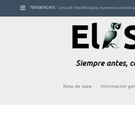
TENDENCIAS:
Cerca de Smurfitt-Kappa, numerosos vecinos a
Nota de tapa
Información ge