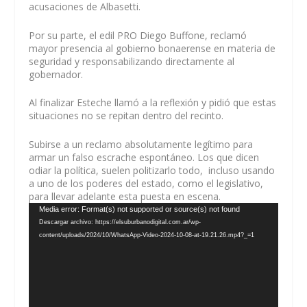
acusaciones de Albasetti.
Por su parte, el edil PRO Diego Buffone, reclamó
mayor presencia al gobierno bonaerense en materia de
seguridad y responsabilizando directamente al
gobernador.
Al finalizar Esteche llamó a la reflexión y pidió que estas
situaciones no se repitan dentro del recinto.
Subirse a un reclamo absolutamente legítimo para
armar un falso escrache espontáneo. Los que dicen
odiar la política, suelen politizarlo todo, incluso usando
a uno de los poderes del estado, como el legislativo,
para llevar adelante esta puesta en escena.
Reproductor
Media error: Format(s) not supported or source(s) not found
de
Descargar archivo: https://elsuburbanodigital.com.ar/wp-
vídeo
content/uploads/2024/10/WhatsApp-Video-2024-10-08-at-19.21.26.mp4?_=1