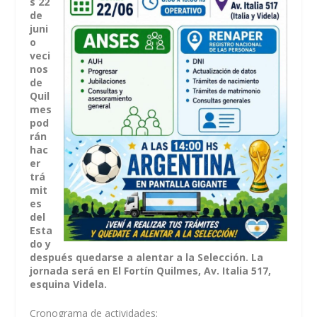
s 22
de
juni
o
veci
nos
de
Quil
mes
pod
rán
hac
er
trá
mit
es
del
Esta
do y
después quedarse a alentar a la Selección. La
jornada será en El Fortín Quilmes, Av. Italia 517,
esquina Videla.
Cronograma de actividades: