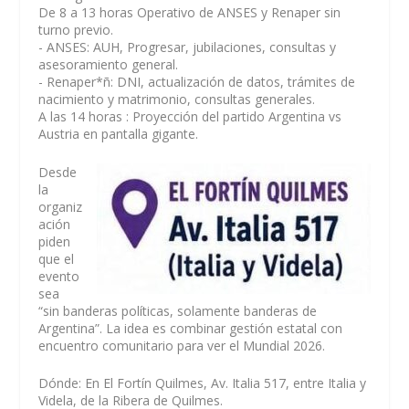
De 8 a 13 horas Operativo de ANSES y Renaper sin
turno previo.
- ANSES: AUH, Progresar, jubilaciones, consultas y
asesoramiento general.
- Renaper*ñ: DNI, actualización de datos, trámites de
nacimiento y matrimonio, consultas generales.
A las 14 horas : Proyección del partido Argentina vs
Austria en pantalla gigante.
Desde
la
organiz
ación
piden
que el
evento
sea
“sin banderas políticas, solamente banderas de
Argentina”. La idea es combinar gestión estatal con
encuentro comunitario para ver el Mundial 2026.
Dónde: En El Fortín Quilmes, Av. Italia 517, entre Italia y
Videla, de la Ribera de Quilmes.