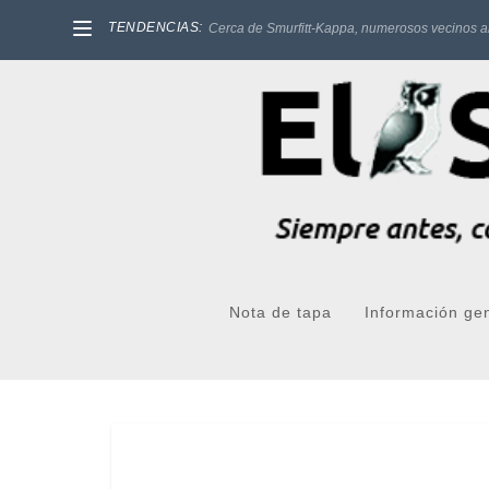
TENDENCIAS:
Cerca de Smurfitt-Kappa, numerosos vecinos a
Nota de tapa
Información ge