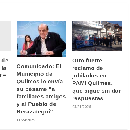
l de
Otro fuerte
Comunicado: El
 la
reclamo de
Municipio de
ATE
jubilados en
Quilmes le envía
PAMI Quilmes,
su pésame "a
que sigue sin dar
familiares amigos
respuestas
y al Pueblo de
05/21/2026
Berazategui"
11/24/2025