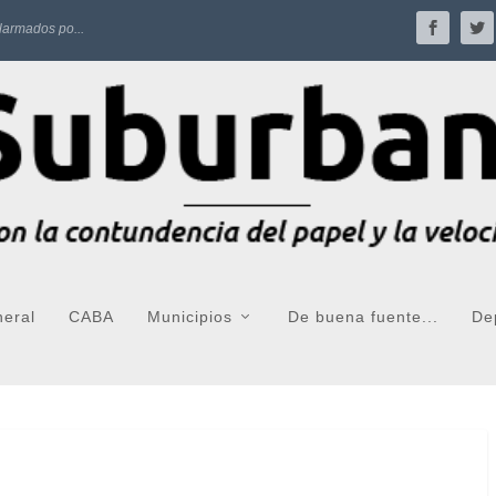
larmados po...
neral
CABA
Municipios
De buena fuente...
De