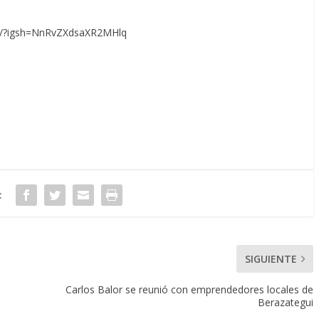
a/?igsh=NnRvZXdsaXR2MHlq
:
SIGUIENTE
Carlos Balor se reunió con emprendedores locales de
Berazategui