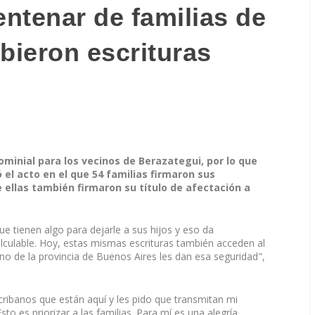
ntenar de familias de
bieron escrituras
dominial para los vecinos de Berazategui, por lo que
el acto en el que 54 familias firmaron sus
e ellas también firmaron su título de afectación a
e tienen algo para dejarle a sus hijos y eso da
calculable. Hoy, estas mismas escrituras también acceden al
erno de la provincia de Buenos Aires les dan esa seguridad",
cribanos que están aquí y les pido que transmitan mi
to es priorizar a las familias. Para mí es una alegría.