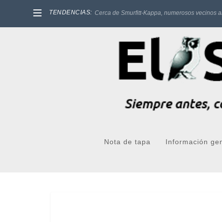
TENDENCIAS:
Cerca de Smurfitt-Kappa, numerosos vecinos a
Nota de tapa
Información ge