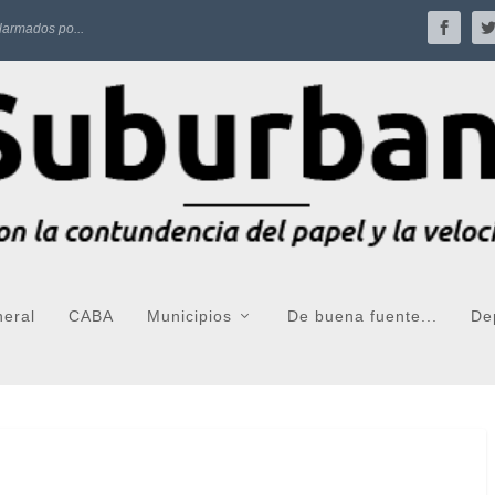
larmados po...
neral
CABA
Municipios
De buena fuente...
De