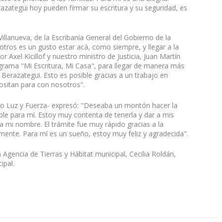
razategui hoy pueden firmar su escritura y su seguridad, es
Villanueva, de la Escribanía General del Gobierno de la
otros es un gusto estar acá, como siempre, y llegar a la
r Axel Kicillof y nuestro ministro de Justicia, Juan Martín
rama "Mi Escritura, Mi Casa", para llegar de manera más
 Berazategui. Esto es posible gracias a un trabajo en
ositan para con nosotros".
rio Luz y Fuerza- expresó: "Deseaba un montón hacer la
le para mí. Estoy muy contenta de tenerla y dar a mis
 a mi nombre. El trámite fue muy rápido gracias a la
mente. Para mí es un sueño, estoy muy feliz y agradecida".
la Agencia de Tierras y Hábitat municipal, Cecilia Roldán,
ipal.