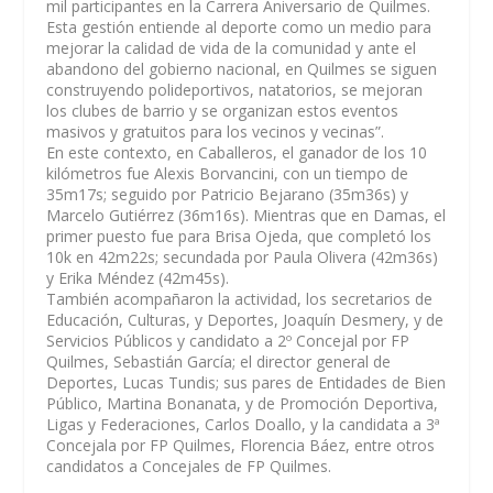
mil participantes en la Carrera Aniversario de Quilmes.
Esta gestión entiende al deporte como un medio para
mejorar la calidad de vida de la comunidad y ante el
abandono del gobierno nacional, en Quilmes se siguen
construyendo polideportivos, natatorios, se mejoran
los clubes de barrio y se organizan estos eventos
masivos y gratuitos para los vecinos y vecinas”.
En este contexto, en Caballeros, el ganador de los 10
kilómetros fue Alexis Borvancini, con un tiempo de
35m17s; seguido por Patricio Bejarano (35m36s) y
Marcelo Gutiérrez (36m16s). Mientras que en Damas, el
primer puesto fue para Brisa Ojeda, que completó los
10k en 42m22s; secundada por Paula Olivera (42m36s)
y Erika Méndez (42m45s).
También acompañaron la actividad, los secretarios de
Educación, Culturas, y Deportes, Joaquín Desmery, y de
Servicios Públicos y candidato a 2º Concejal por FP
Quilmes, Sebastián García; el director general de
Deportes, Lucas Tundis; sus pares de Entidades de Bien
Público, Martina Bonanata, y de Promoción Deportiva,
Ligas y Federaciones, Carlos Doallo, y la candidata a 3ª
Concejala por FP Quilmes, Florencia Báez, entre otros
candidatos a Concejales de FP Quilmes.